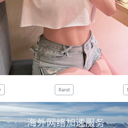
v
Rand