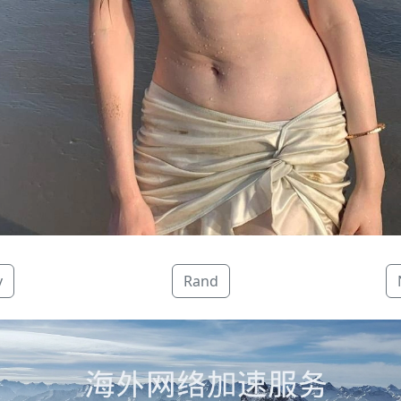
v
Rand