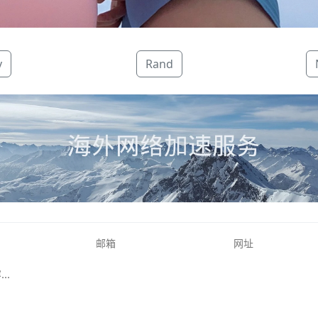
v
Rand