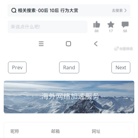
Prev
Rand
Next