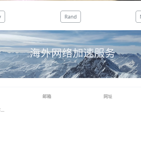
v
Rand