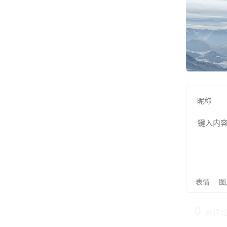
表情
图
0
条评