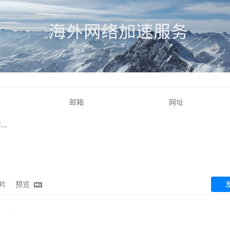
片
预览
论