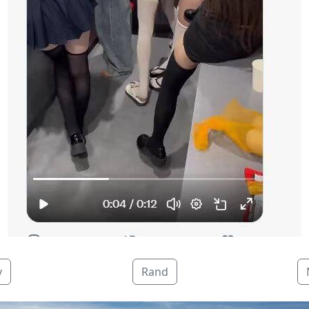
v
Rand