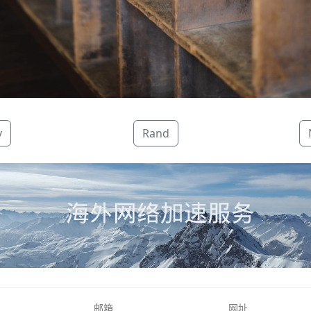
v
Rand