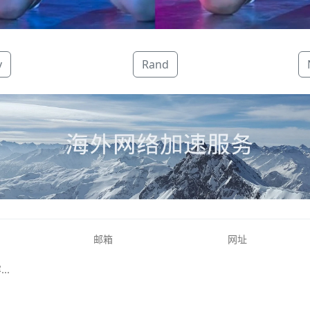
v
Rand