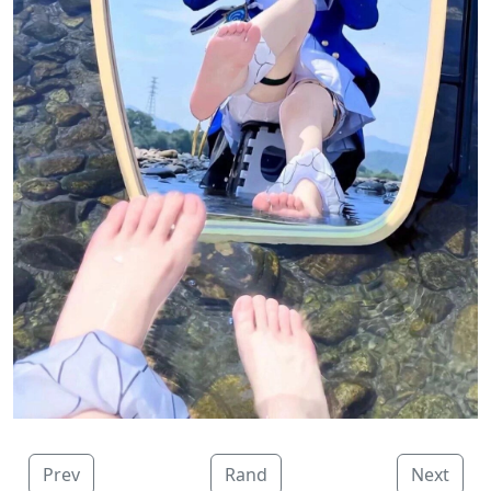
Prev
Rand
Next